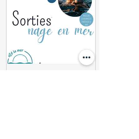
19 avr. 2024
∙
1
min
Stage de nage en mer
A destination d'ados ou
d'adultes sachant nager
et voulant s'initier ou se
perfectionner à la nage
en mer. Différents
parcours seront...