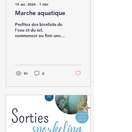
19 avr. 2024
∙
1
min
Marche aquatique
Profitez des bienfaits de
l'eau et du sel,
commencer ou finir une
journée en beauté. C'est
l'occasion d'écouter son
corps et de lui faire...
91
0