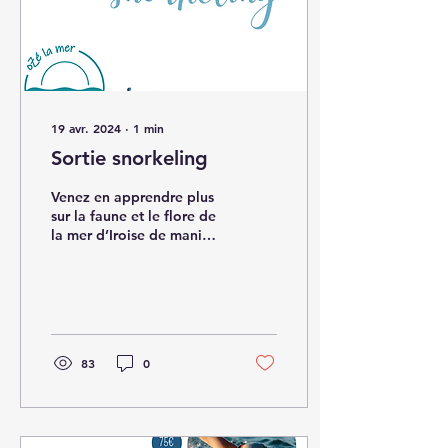
19 avr. 2024
∙
1
min
Sortie snorkeling
Venez en apprendre plus
sur la faune et le flore de
la mer d’Iroise de manière
ludique. Sous forme de
session d’une heure et
demie...
83
0