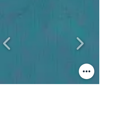
Questions fréquentes
Faut-il savoir nager pour faire du
snorkeling avec Rando Mer ?